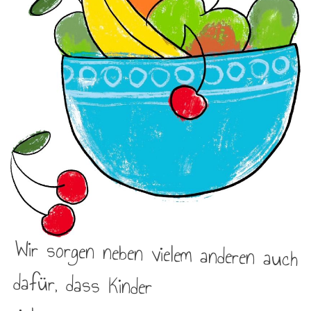
Wir sorgen neben vielem anderen auch
dafür, dass Kinder
einkommensschwacher Familien in
Schulen und Tageseinrichtungen
täglich ein Frühstück und ein warmes
Mittagessen bekommen. Denn
Chancengleichheit fängt schon am